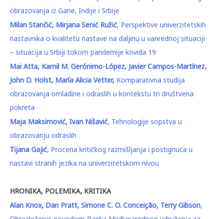
obrazovanja iz Gane, Indije i Srbije
Milan Stančić, Mirjana Senić Ružić
, Perspektive univerzitetskih
nastavnika o kvalitetu nastave na daljinu u vanrednoj situaciji
– situacija u Srbiji tokom pandemije kovida 19
Mai Atta, Kamil M. Gerónimo-López, Javier Campos-Martínez,
John D. Holst, María Alicia Vetter,
Komparativna studija
obrazovanja omladine i odraslih u kontekstu tri društvena
pokreta
Maja Maksimović, Ivan Nišavić
, Tehnologije sopstva u
obrazovanju odraslih
Tijana Gajić
, Procena kritičkog razmišljanja i postignuća u
nastavi stranih jezika na univerzitetskom nivou
HRONIKA, POLEMIKA, KRITIKA
Alan Knox, Dan Pratt, Simone C. O. Conceição, Terry Gibson
,
Obrazloženje povodom članka Međunarodnog udruženja za