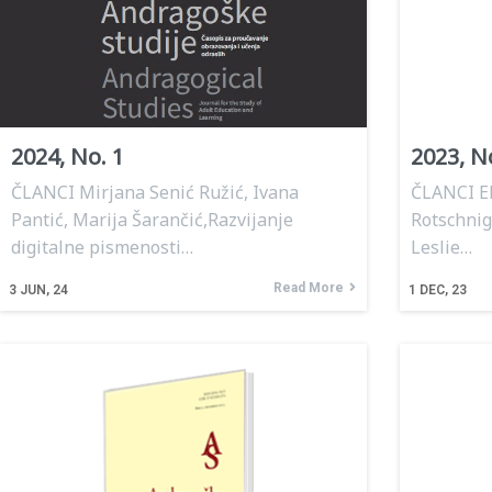
2024, No. 1
2023, N
ČLANCI Mirjana Senić Ružić, Ivana
ČLANCI El
Pantić, Marija Šarančić,Razvijanje
Rotschnig,
digitalne pismenosti…
Leslie…
Read More
3
JUN, 24
1
DEC, 23