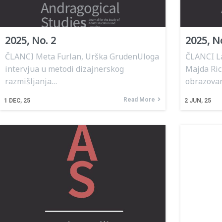
2025, No. 2
2025, N
ČLANCI Meta Furlan, Urška GrudenUloga
ČLANCI La
intervjua u metodi dizajnerskog
Majda Ric
razmišljanja…
obrazova
Read More
1
DEC, 25
2
JUN, 25