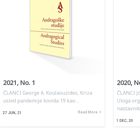
2021, No. 1
2020, N
ČLANCI George A. Koulaouzides, Kriza
ČLANCI Jö
usled pandemije kovida 19 kao…
Uloga org
nastavni
Read More
27
JUN, 21
1
DEC, 20