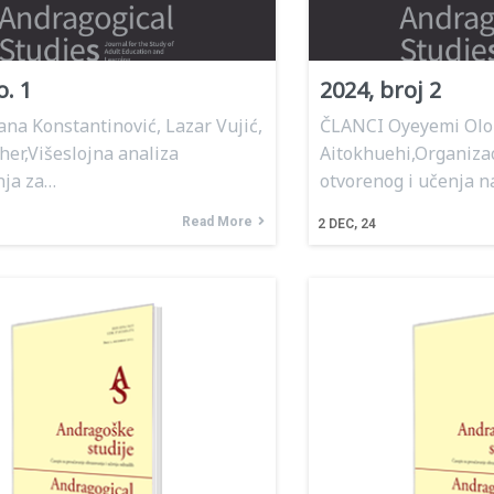
o. 1
2024, broj 2
na Konstantinović, Lazar Vujić,
ČLANCI Oyeyemi Olo
her,Višeslojna analiza
Aitokhuehi,Organiza
nja za…
otvorenog i učenja n
Read More
2
DEC, 24