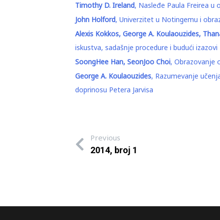
Timothy D. Ireland
, Nasleđe Paula Freirea u o
John Holford
, Univerzitet u Notingemu i obra
Alexis Kokkos, George A. Koulaouzides, Thana
iskustva, sadašnje procedure i budući izazovi
SoongHee Han, SeonJoo Choi
, Obrazovanje od
George A. Koulaouzides
, Razumevanje učenja 
doprinosu Petera Jarvisa
Previous
2014, broj 1