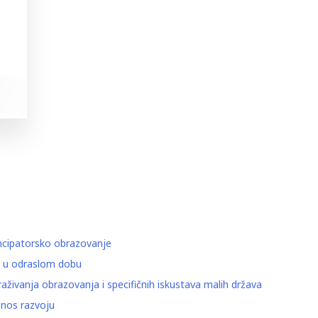
mancipatorsko obrazovanje
oj u odraslom dobu
raživanja obrazovanja i specifičnih iskustava malih država
rinos razvoju