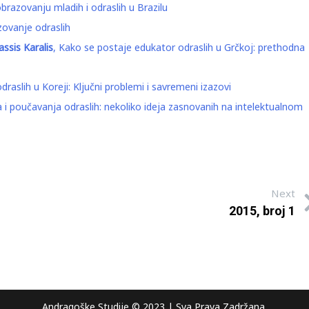
brazovanju mladih i odraslih u Brazilu
zovanje odraslih
ssis Karalis
, Kako se postaje edukator odraslih u Grčkoj: prethodna
raslih u Koreji: Ključni problemi i savremeni izazovi
i poučavanja odraslih: nekoliko ideja zasnovanih na intelektualnom
Next
2015, broj 1
Andragoške Studije © 2023 | Sva Prava Zad
ržana.