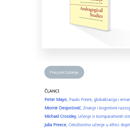
Preuzmi Izdanje
ČLANCI
Peter Mayo
, Paulo Freire, globalizacija i e
Miomir Despotović
, Znanje i kognitivni razv
Michael Crossley
, Učenje iz komparativnih ist
Julia Preece
, Celoživotno učenje u Africi: dop